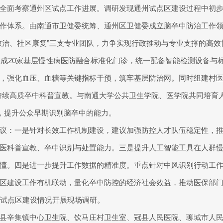
全面考察通州区试点工作进展。调研发现通州试点区建设过程中初
作体系。由南通市卫健委统筹、通州区卫健委成立脑卒中防治工作
救治、社区康复”三支专业团队，力争实现行政推动与专业支撑的高
建成20家基层慢性病医防融合标准化门诊，统一配备智能检测设备与标准
，强化血压、血糖等关键指标干预，筑牢基层防治网。同时组建村
团持续高质卒中科普宣教。与南通大学公共卫生学院、医学院共同培育
时，提升公众早期识别脑卒中的能力。
议：一是针对长效工作机制建设，建议加强防控人才队伍稳定性，推
医科普宣教、卒中识别与处置能力。三是提升人工智能工具在人群
懂。四是进一步提升工作数据的精准度。重点针对中风识别行动工
区建设工作有机联动，量化卒中防控的经济社会效益，推动医保部
县试点区建设情况开展现场调研。
县辛集镇中心卫生院、饮马庄村卫生室、冠县人民医院、聊城市人