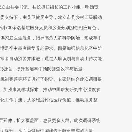
，成立由县委书记、县长担任组长的工作小组，明确责
健委支持下，由县卫健局主导，建立市县乡村四级联动
培训700余名基层医务人员和乡医分别担任相应角色，
提供家庭医生服务，指导高危人群科学防治，形成卒中
，满足卒中患者康复养老需求。四是加强信息化卒中防
异常者自动预警并跟进；通过人脸识别与自动上传功能
生积极性，提升基层卒中预防筛查效率与质量。
诊机制完善等环节进行了指导。专家组结合此次调研提
设，加强康复领域探索，推动中国康复研究中心深度参
准化工作手册，从多维度评估医疗价值，推动服务整
基层延伸，扩大覆盖面，惠及更多人群。此次调研系统
全面提升，从而为健康中国建设贡献更坚实的力量。