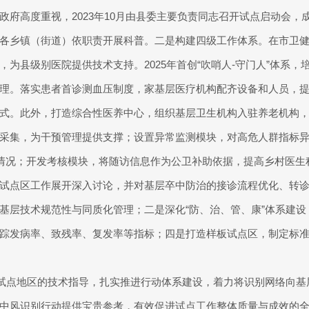
政府高度重视，2023年10月由县委主要负责同志召开试点启动会
各乡镇（街道）依职责开展科普。二是构建四级工作体系。在市卫
为县级别医院提供技术支持。2025年首创“吹哨人-守门人”体系，
理。落实患者首诊测血压制度，家基层医疗机构配齐设备和人员，
式。此外，打造综合性医养中心，组织基层卫生机构入驻养老机构
采集，为干预管理提供支撑；设置异常监测模块，对高危人群指标
理情况；开发考核模块，将随访信息作为公卫补助依据，提高乡村医
试点区工作展开深入讨论，并对基层卒中防治的接诊流程优化、转
基层技术规范性与同质化管理；二是深化“防、治、管、康”体系建
踪发病率、致残率、复发率等指标；四是打造样板试点区，制定标
化试点地区的技术指导，扎实推进行动体系建设，着力将识别网络向
中风识别行动提供宝贵参考，有效促进试点工作整体质量与成效的