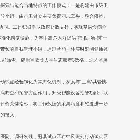
步探索出适合当地特点的工作模式：一是构建由市级卫
领导小组，由市卫健委主要负责同志牵头，整合疾控、
效协同。二是积极争取政府财政支持，实现基层慢病全
化康复设施，为卒中高危人群提供“筛-防-治-康”一
医带领的自我管理小组，通过智能手环实时监测健康数
人群筛查、健康宣教等大学生志愿者365名，深入基层
动试点经验转化为常态化机制，探索与“三高”共管协
慢病筛查和预警方面作用，升级智能设备预警功能，联
作评价关键指标，将工作数据的采集精度和维度进一步
门的投入。
民医院。调研发现，冠县试点区在中风识别行动试点区