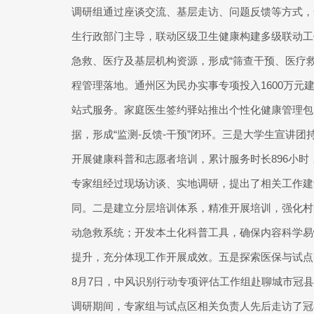
调研组通过座谈交流、基层走访、问题反馈等方式，
生行政部门主导，联动区级卫生健康构建多级联动工
急救、医疗及基层机构资源，形成“筛查干预、医疗
程管理落地。通州区为民办实事专项投入1600万元
站式服务。家庭医生签约驿站推出个性化健康管理包
据，形成“监测-反馈-干预”闭环。三是大学生宣讲
开展健康科普和志愿者培训，累计服务时长896小
专家组经过现场访谈、实地调研，提出了相关工作建
同。二是建立分层培训体系，精准开展培训，强化村
动急救系统；开发本土化科普工具，确保内容科学易
提升，充分体现工作开展成效。五是探索医保与试点
8月7日，中风识别行动专项评估工作组赴聊城市冠
调研期间，专家组与试点区相关负责人先后走访了冠