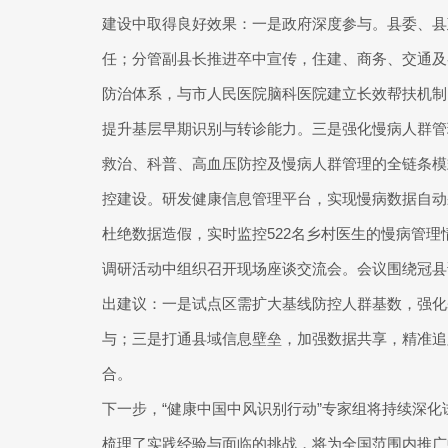
建设中取得良好效果：一是政府深度参与。县委、县
任；分管副县长推进卒中宣传，住建、商务、交通及
防治体系，与市人民医院脑科医院建立长效帮扶机制，
提升基层早期识别与转诊能力。三是强化慢病人群管
救治、科普、高血压防控及慢病人群管理的全链条模
控建设。研发健康信息管理平台，实现慢病数据自动
杜绝数据造假，实时监控522名乡村医生的慢病管
调研活动中组织召开现场座谈交流会。会议围绕冠县
出建议：一是试点区需扩大基线防控人群基数，强化
与；三是打通县域信息壁垒，加强数据共享，精准追
合。
下一步，“健康中国中风识别行动”专家组将持续深
梳理了实践经验与面临的挑战，将为全国范围内推广